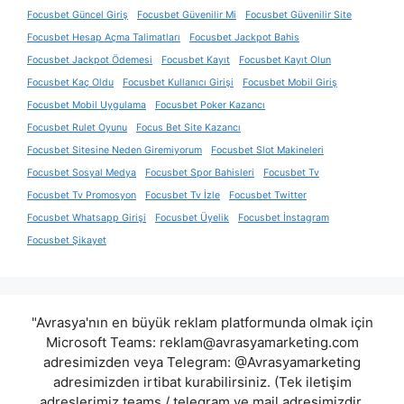
Focusbet Güncel Giriş
Focusbet Güvenilir Mi
Focusbet Güvenilir Site
Focusbet Hesap Açma Talimatları
Focusbet Jackpot Bahis
Focusbet Jackpot Ödemesi
Focusbet Kayıt
Focusbet Kayıt Olun
Focusbet Kaç Oldu
Focusbet Kullanıcı Girişi
Focusbet Mobil Giriş
Focusbet Mobil Uygulama
Focusbet Poker Kazancı
Focusbet Rulet Oyunu
Focus Bet Site Kazancı
Focusbet Sitesine Neden Giremiyorum
Focusbet Slot Makineleri
Focusbet Sosyal Medya
Focusbet Spor Bahisleri
Focusbet Tv
Focusbet Tv Promosyon
Focusbet Tv İzle
Focusbet Twitter
Focusbet Whatsapp Girişi
Focusbet Üyelik
Focusbet İnstagram
Focusbet Şikayet
"Avrasya'nın en büyük reklam platformunda olmak için
Microsoft Teams:
reklam@avrasyamarketing.com
adresimizden veya Telegram: @Avrasyamarketing
adresimizden irtibat kurabilirsiniz. (Tek iletişim
adreslerimiz teams / telegram ve mail adresimizdir.