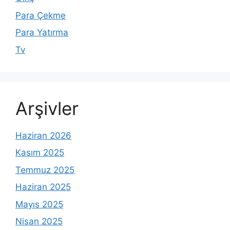
Para Çekme
Para Yatırma
Tv
Arşivler
Haziran 2026
Kasım 2025
Temmuz 2025
Haziran 2025
Mayıs 2025
Nisan 2025