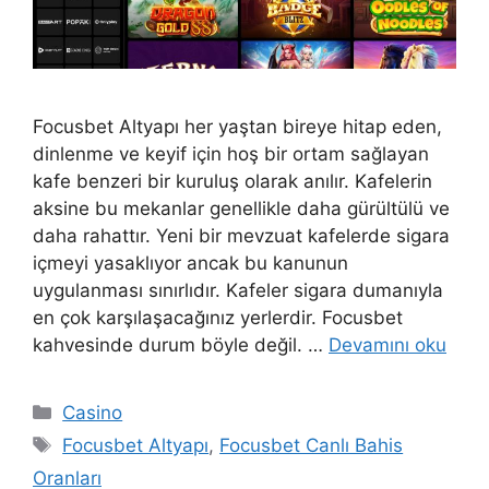
Focusbet Altyapı her yaştan bireye hitap eden,
dinlenme ve keyif için hoş bir ortam sağlayan
kafe benzeri bir kuruluş olarak anılır. Kafelerin
aksine bu mekanlar genellikle daha gürültülü ve
daha rahattır. Yeni bir mevzuat kafelerde sigara
içmeyi yasaklıyor ancak bu kanunun
uygulanması sınırlıdır. Kafeler sigara dumanıyla
en çok karşılaşacağınız yerlerdir. Focusbet
kahvesinde durum böyle değil. …
Devamını oku
Kategoriler
Casino
Etiketler
Focusbet Altyapı
,
Focusbet Canlı Bahis
Oranları