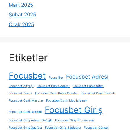
Mart 2025
Şubat 2025
Ocak 2025
Etiketler
Focusbet
Focusbet Adresi
Focus Bet
Focusbet Altyapı
Focusbet Bahis Adresi
Focusbet Bahis Sitesi
Focusbet Bonus
Focusbet Canlı Bahis Oranları
Focusbet Canlı Destek
Focusbet Canlı Masalar
Focusbet Canlı Maç İzlemek
Focusbet Giriş
Focusbet Canlı Yardım
Focusbet Giriş Adresi Değişti
Focusbet Giriş Promosyon
Focusbet Giriş Sayfası
Focusbet Giriş Sağlayıcı
Focusbet Güncel