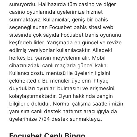
sunuyordu. Halihazırda tüm casino ve diğer
casino oyunlarında üyelerimize hizmet
sunmaktayız. Kullanıcılar, geniş bir bahis
seçeneği sunan Focusbet bahis sitesi web
sitesinde çok sayıda Focusbet bahis oyununu
keşfedebilirler. Yarışmada en güncel ve revize
edilmiş versiyonlar kullanılacaktır. Ailedeki
herkes bu şansın meyvelerini alır. Mobil
cihazınızdaki canlı maçlarla güncel kalın.
Kullanıcı dostu menüsü ile üyelerin ilgisini
çekmektedir. Bu menüler üyelerin ihtiyaç
duydukları oyunları bulmasını ve erişmesini
kolaylaştırmaktadır. Oyun hakkında zengin
bilgilerle doludur. Normal çalışma saatlerimizin
yanı sıra canlı destek hattımız aracılığıyla da
üyelerimize 7/24 destek sunmaktayız.
Focusbet Canlı Bingo