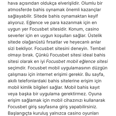
hava açısından oldukça elverişlidir. Olumlu bir
atmosferde bahis oynamak önemli kazançlar
sağlayabilir. Sitede bahis oynamaktan keyif
alıyoruz. Eğlence ve para kazanmak için en
uygun yer Focusbet sitesidir. Konum, casino
severler için en uygun koşulları sağlar. Üstelik
sitede olağanüstü fırsatlar ve heyecanlı anlar
sizi bekliyor. Focusbet sitesini deneyin. Tembel
olmayı bırak. Çünkü Focusbet sitesi ideal bahis
sitesi olarak en iyi
Focusbet mobil eğlence sitesi
seçimdir. Focusbet mobil uygulamasının düzgün
çalışması için internet erişimi gerekir. Bu sayfa,
akıllı telefonlardaki bahis sitelerine erişim için
mobil kimlik bilgileri sağlar. Mobil bahis kayıt
veya başka bir uygulama gerektirmez. Oyuna
erişim sağlamak için mobil cihazınızı kullanarak
Focusbet giriş sayfasına giriş yapabilirsiniz.
Başlangıçta kuruluş yalnızca casino oyunları