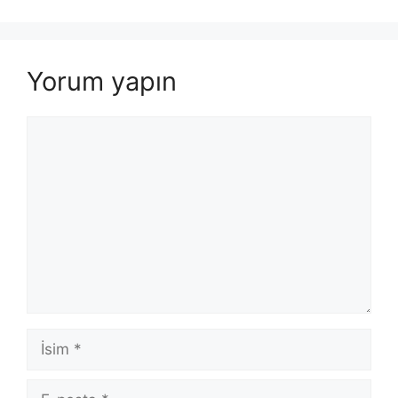
Yorum yapın
Yorum
İsim
E-