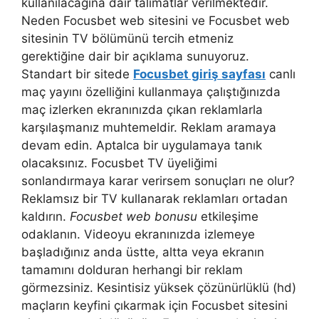
kullanılacağına dair talimatlar verilmektedir.
Neden Focusbet web sitesini ve Focusbet web
sitesinin TV bölümünü tercih etmeniz
gerektiğine dair bir açıklama sunuyoruz.
Standart bir sitede
Focusbet giriş sayfası
canlı
maç yayını özelliğini kullanmaya çalıştığınızda
maç izlerken ekranınızda çıkan reklamlarla
karşılaşmanız muhtemeldir. Reklam aramaya
devam edin. Aptalca bir uygulamaya tanık
olacaksınız. Focusbet TV üyeliğimi
sonlandırmaya karar verirsem sonuçları ne olur?
Reklamsız bir TV kullanarak reklamları ortadan
kaldırın.
Focusbet web bonusu
etkileşime
odaklanın. Videoyu ekranınızda izlemeye
başladığınız anda üstte, altta veya ekranın
tamamını dolduran herhangi bir reklam
görmezsiniz. Kesintisiz yüksek çözünürlüklü (hd)
maçların keyfini çıkarmak için Focusbet sitesini