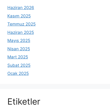
Haziran 2026
Kasım 2025
Temmuz 2025
Haziran 2025
Mayıs 2025
Nisan 2025
Mart 2025
Şubat 2025
Ocak 2025
Etiketler