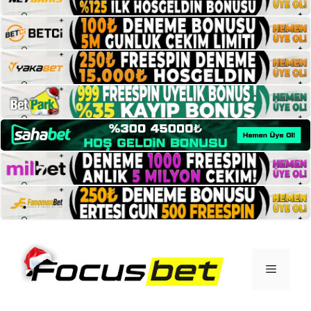
İçeriğe
atla
Menü