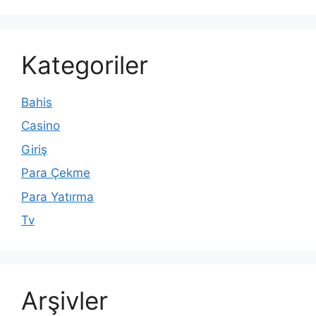
Kategoriler
Bahis
Casino
Giriş
Para Çekme
Para Yatırma
Tv
Arşivler