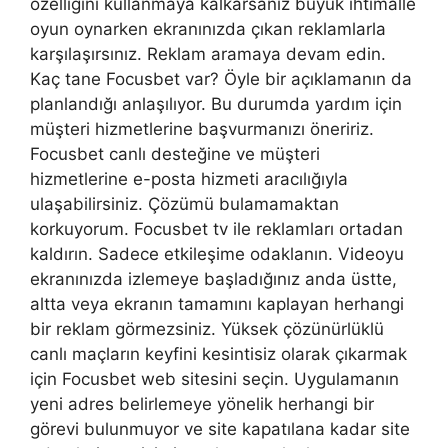
özelliğini kullanmaya kalkarsanız büyük ihtimalle
oyun oynarken ekranınızda çıkan reklamlarla
karşılaşırsınız. Reklam aramaya devam edin.
Kaç tane Focusbet var? Öyle bir açıklamanın da
planlandığı anlaşılıyor. Bu durumda yardım için
müşteri hizmetlerine başvurmanızı öneririz.
Focusbet canlı desteğine ve müşteri
hizmetlerine e-posta hizmeti aracılığıyla
ulaşabilirsiniz. Çözümü bulamamaktan
korkuyorum. Focusbet tv ile reklamları ortadan
kaldırın. Sadece etkileşime odaklanın. Videoyu
ekranınızda izlemeye başladığınız anda üstte,
altta veya ekranın tamamını kaplayan herhangi
bir reklam görmezsiniz. Yüksek çözünürlüklü
canlı maçların keyfini kesintisiz olarak çıkarmak
için Focusbet web sitesini seçin. Uygulamanın
yeni adres belirlemeye yönelik herhangi bir
görevi bulunmuyor ve site kapatılana kadar site