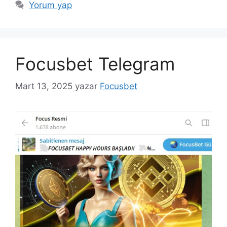
Yorum yap
Focusbet Telegram
Mart 13, 2025
yazar
Focusbet