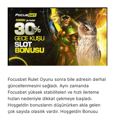
Focusbet Rulet Oyunu sonra bile adresin derhal
güncellenmesini sağladı. Aynı zamanda
Focusbet yüksek stabiliteleri ve hızlı ilerleme
hızları nedeniyle dikkat çekmeye başladı.
Hoşgeldin bonuslarını düşünürken akla gelen
çok sayıda olasılık vardır. Hoşgeldin Bonusu