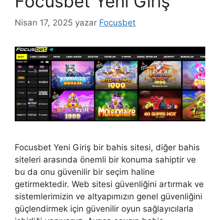
Focusbet Yeni Giriş
Nisan 17, 2025
yazar
Focusbet
Focusbet Yeni Giriş bir bahis sitesi, diğer bahis
siteleri arasında önemli bir konuma sahiptir ve
bu da onu güvenilir bir seçim haline
getirmektedir. Web sitesi güvenliğini artırmak ve
sistemlerimizin ve altyapımızın genel güvenliğini
güçlendirmek için güvenilir oyun sağlayıcılarla