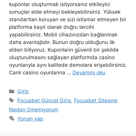
kuponlar oluşturmak istiyorsanız etkileyici
sonuçlar elde etmeyi bekleyebilirsiniz. Yüksek
standartları koruyan ve sizi istismar etmeyen bir
platforma kayıt olarak doğru tercihi
yapabilirsiniz. Mobil cihazınızdan bağlanmak
daha avantajlıdır. Bunun doğru olduğunu ilk
elden biliyoruz. Kuponların güvenli bir şekilde
oluşturulmasını sağlayan platformda casino
oyunlarıyla aynı kalitede demolara erişebilirsiniz.
Canlı casino oyunlarına …
Devamını oku
Kategoriler
Giriş
Etiketler
Focusbet Güncel Giriş
,
Focusbet Sitesine
Neden Giremiyorum
Yorum yap