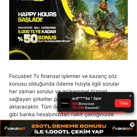
Focusbet Tv finansal işlemler ve kazanç söz
konusu olduğunda ödeme hızıyla ilgili sorular
her zaman sorulur ve mükemmel hizmet
sağlayan şirketler paranızı anında hesabınıza
aktaracaktır. Tüm ödeme yöntemlerinde olduğu
gibi banka hesabınızdan nakit çektiğinizde
normal mesai saatleri içinde anında bu hesaba
×
aktarılacaktır. Bu güvenilir şirket, hız ve kolaylık