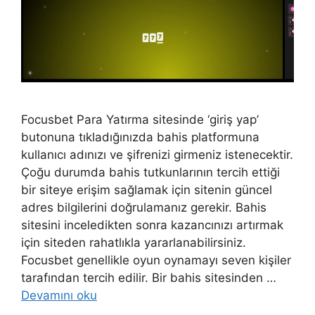
Focusbet Para Yatırma sitesinde ‘giriş yap’
butonuna tıkladığınızda bahis platformuna
kullanıcı adınızı ve şifrenizi girmeniz istenecektir.
Çoğu durumda bahis tutkunlarının tercih ettiği
bir siteye erişim sağlamak için sitenin güncel
adres bilgilerini doğrulamanız gerekir. Bahis
sitesini inceledikten sonra kazancınızı artırmak
için siteden rahatlıkla yararlanabilirsiniz.
Focusbet genellikle oyun oynamayı seven kişiler
tarafından tercih edilir. Bir bahis sitesinden …
Devamını oku