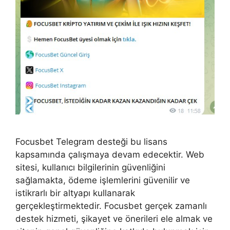
Focusbet Telegram desteği bu lisans
kapsamında çalışmaya devam edecektir. Web
sitesi, kullanıcı bilgilerinin güvenliğini
sağlamakta, ödeme işlemlerini güvenilir ve
istikrarlı bir altyapı kullanarak
gerçekleştirmektedir. Focusbet gerçek zamanlı
destek hizmeti, şikayet ve önerileri ele almak ve