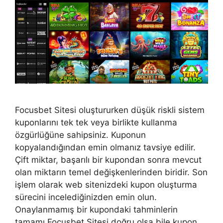
Focusbet Sitesi oluştururken düşük riskli sistem
kuponlarını tek tek veya birlikte kullanma
özgürlüğüne sahipsiniz. Kuponun
kopyalandığından emin olmanız tavsiye edilir.
Çift miktar, başarılı bir kupondan sonra mevcut
olan miktarın temel değişkenlerinden biridir. Son
işlem olarak web sitenizdeki kupon oluşturma
sürecini incelediğinizden emin olun.
Onaylanmamış bir kupondaki tahminlerin
tamamı Focusbet Sitesi doğru olsa bile kupon