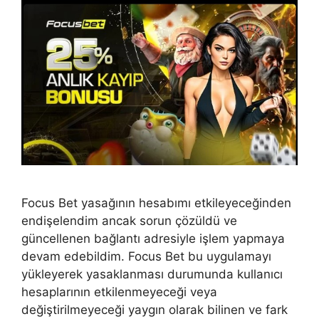
Focus Bet yasağının hesabımı etkileyeceğinden
endişelendim ancak sorun çözüldü ve
güncellenen bağlantı adresiyle işlem yapmaya
devam edebildim. Focus Bet bu uygulamayı
yükleyerek yasaklanması durumunda kullanıcı
hesaplarının etkilenmeyeceği veya
değiştirilmeyeceği yaygın olarak bilinen ve fark