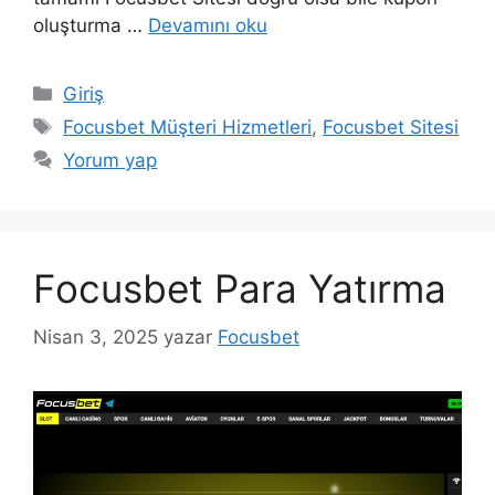
oluşturma …
Devamını oku
Kategoriler
Giriş
Etiketler
Focusbet Müşteri Hizmetleri
,
Focusbet Sitesi
Yorum yap
Focusbet Para Yatırma
Nisan 3, 2025
yazar
Focusbet